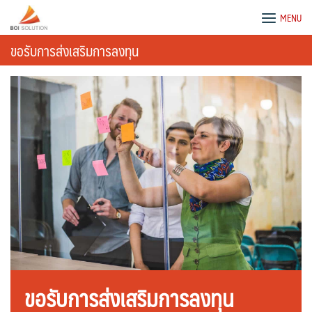
Skip
BOI Solution
MENU
to
content
ขอรับการส่งเสริมการลงทุน
ขอรับการส่งเสริมการลงทุน