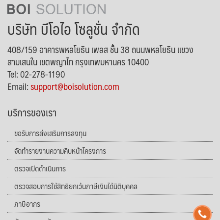
บริษัท บีโอไอ โซลูชั่น จำกัด
408/159 อาคารพหลโยธิน เพลส ชั้น 38 ถนนพหลโยธิน แขวง
สามเสนใน เขตพญาไท กรุงเทพมหานคร 10400
Tel: 02-278-1190
Email:
support@boisolution.com
บริการของเรา
ขอรับการส่งเสริมการลงทุน
จัดทำรายงานความคืบหน้าโครงการ
ตรวจเปิดดำเนินการ
ตรวจสอบการใช้สิทธิยกเว้นภาษีเงินได้นิติบุคคล
ภาษีอากร